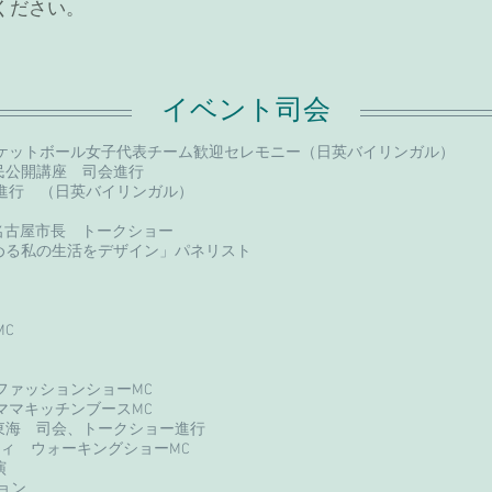
ください。
イベント司会
ケットボール女子代表チーム歓迎セレモニー（日英バイリンガル）
市民公開講座 司会進行
進行 （日英バイリンガル）
名古屋市長 トークショー
める私の生活をデザイン」パネリスト
）
C
ファッションショーMC
ママキッチンブースMC
東海 司会、トークショー進行
ーティ ウォーキングショーMC
出演
ョン