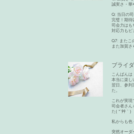
誠実さ・華
Q: 当日
完璧！期待
司会力はも
対応力もピ
Q7: ま
また加賀さ
ブライダ
こんばんは
本当に楽し
翌日、参列
た。
これが実現
司会者さん
た( *´艸｀)
私からも色
突然オーダ