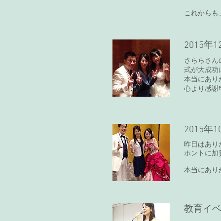
これからも
2015
さららさん
式が大成功
本当にあり
心より感謝
2015年
昨日はあり
ホントに加
本当にあり
教育イ