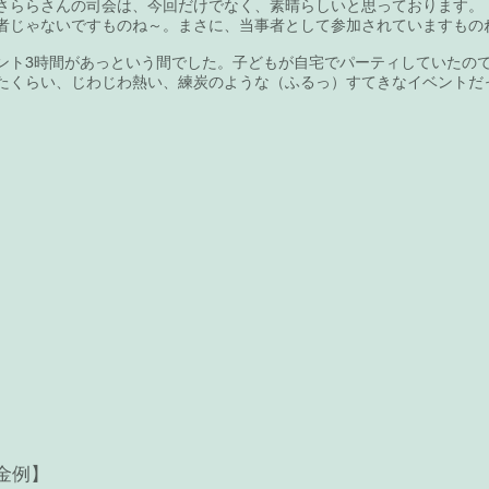
さららさんの司会は、今回だけでなく、素晴らしいと思っております。
者じゃないですものね～。まさに、当事者として参加されていますもの
ント3時間があっという間でした。子どもが自宅でパーティしていたの
たくらい、じわじわ熱い、練炭のような（ふるっ）すてきなイベントだ
金例】