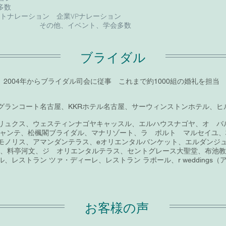
多数
ットナレーション 企業VPナレーション
ント、学会多数
ブライダル
2004年からブライダル司会に従事 これまで約1000組の婚礼を担当
ルグランコート名古屋、KKRホテル名古屋、サーウィンストンホテル、
リュクス、ウェスティンナゴヤキャッスル、エルハウスナゴヤ、オ バ
シャンテ、松楓閣ブライダル、マナリゾート、ラ ポルト マルセイユ
モノリス、アマンダンテラス、eオリエンタルバンケット、エルダンジ
AGOYA、料亭河文、ジ オリエンタルテラス、セントグレース大聖堂、布
レストラン ツァ・ディーレ、レストラン ラポール、r weddings
お客様の声