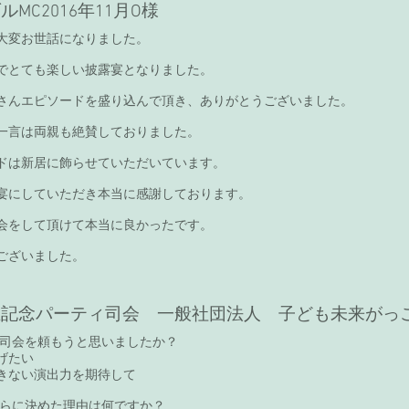
MC2016年11月O様
大変お世話になりました。
でとても楽しい披露宴となりました。
さんエピソードを盛り込んで頂き、ありがとうございました。
一言は両親も絶賛しておりました。
ドは新居に飾らせていただいています。
宴にしていただき本当に感謝しております。
会をして頂けて本当に良かったです。
ございました。
立記念パーティ司会 一般社団法人 子ども未来がっ
プロ司会を頼もうと思いましたか？
げたい
きない演出力を期待して
さららに決めた理由は何ですか？