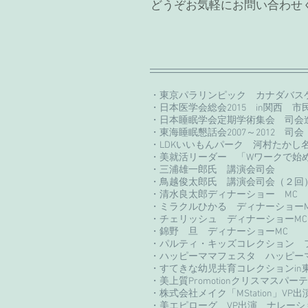
どうぞお気軽にお問い合わせ
・東京パラリンピック カナダバス
・日本医学会総会2015 in関西 
・日本睡眠学会定期学術集会 司会
・東海睡眠懇話会2007～2012 司会
・LDKいいもんパーク 河村たかし
・美就活リーダー 「Wワークで始
・三浦雄一郎氏 講演会司会
・鳥越俊太郎氏 講演会司会（２回
・清水良太郎ディナーショー MC
・ミラクルひかる ディナーショーM
・チェリッシュ ディナーショーMC
・錦野 旦 ディナーショーMC
・パルティ・キッズコレクション 
・ハッピーママフェスタ ハッピー
・すてきな幼児共育コレクションin
・美上質Promotionクリスマスパ
・株式会社メイク「MStation」VP
・美エピローグ VP出演 ナレーシ