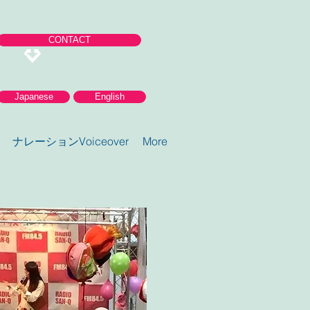
CONTACT
Japanese
English
ナレーションVoiceover
More