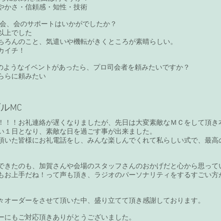
やかさ・信頼感・知性・技術
の司会、会のサポートはいかがでしたか？
以上でした
ちろんのこと、気遣いや機転がきくところが素晴らしい。
カイチ！
たこのようなイベントがあったら、プロ司会者を頼みたいですか？
ららに頼みたい
ルMC
！！！お礼連絡が遅くなりましたが、先日は大変素敵なＭＣをして頂き本当
い１日となり、素敵な日を過ごす事が出来ました。
頂いた皆様にお礼電話をし、みんな楽しんでくれて私らしい式で、最高
できたのも、加賀さんや会場のスタッフさんのおかげだと心から思って
もお上手だね！って声も頂き、ラジオのパーソナリティをするすごい方
々オーダーをさせて頂いた中、盛り立てて頂き感謝しております。
ーにもご対応頂きありがとうございました。