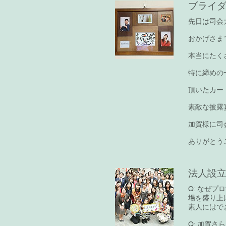
ブライダル
先日は司会
おかげさま
本当にたく
特に締めの
頂いたカー
素敵な披露
加賀様に司
ありがとう
法人設
Q: なぜ
場を盛り上
素人にはで
Q: 加賀